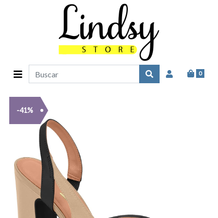
0
-41%