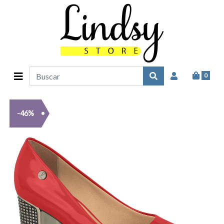
0
-46%