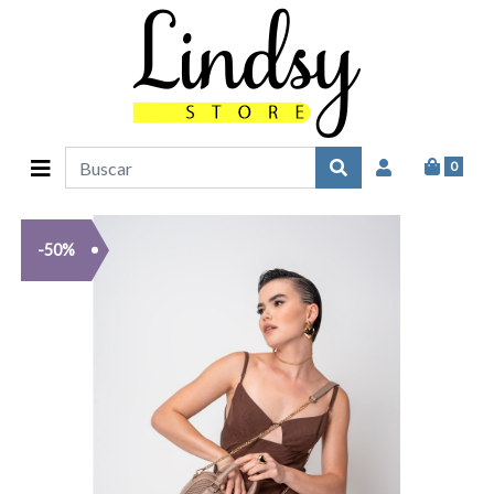
0
-50%