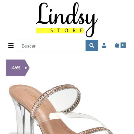
0
-46%