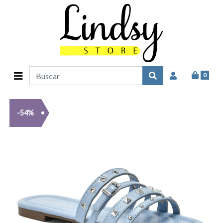
0
-54%