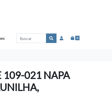
nes
0
 109-021 NAPA
UNILHA,