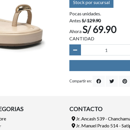
Stock por sucursal
Pocas unidades.
Antes
S/ 129.90
S/ 69.90
Ahora
CANTIDAD
Compartir en:
EGORIAS
CONTACTO
bre
Jr. Ancash 539 - Chancham
Jr. Manuel Prado 514 - Sat
r