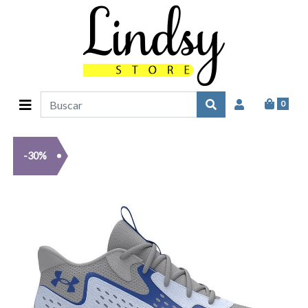
0
-30%