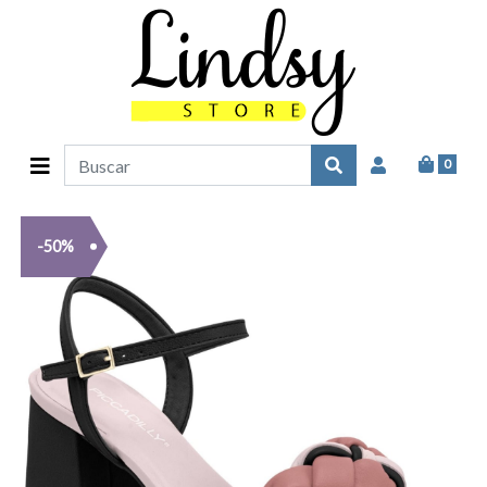
0
-50%