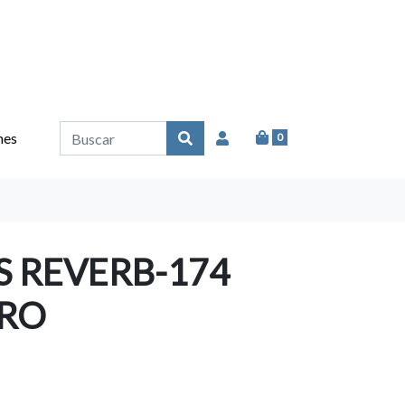
nes
0
 REVERB-174
URO