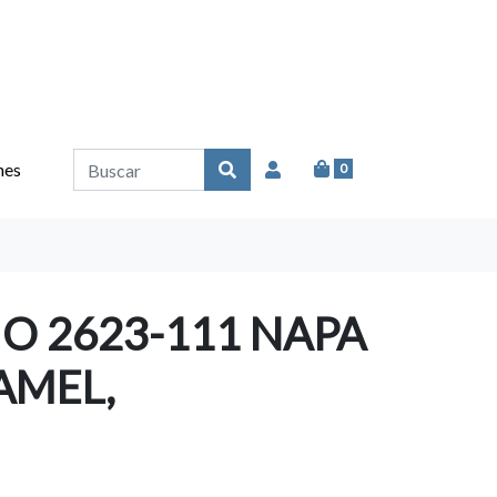
nes
0
O 2623-111 NAPA
AMEL,