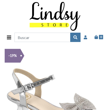
0
-19%