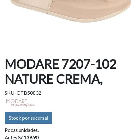
MODARE 7207-102
NATURE CREMA,
SKU: OTB50832
Stock por sucursal
Pocas unidades.
Antes
S/ 139.90