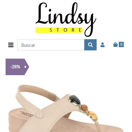
0
-28%