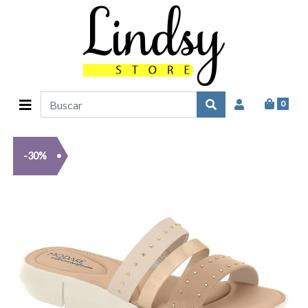
0
-30%