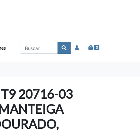
nes
0
T9 20716-03
 MANTEIGA
DOURADO,