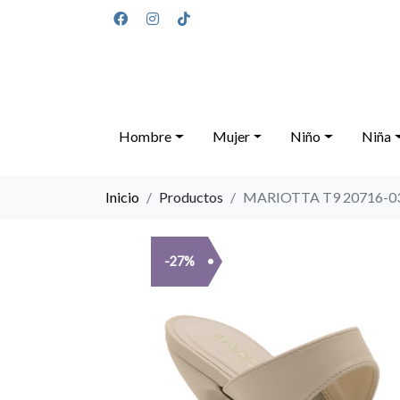
Hombre
Mujer
Niño
Niña
Inicio
Productos
MARIOTTA T9 20716-
-27%