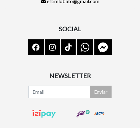
eftimlobato@gmail.com
SOCIAL
NEWSLETTER
Enviar
Lindsy Shoes © 2026
¿Te gusta mi tienda? Yo vendo con
Bsale