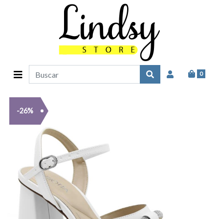
0
-26%