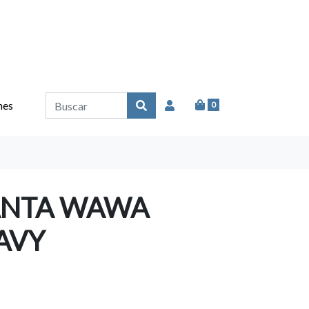
nes
0
ANTA WAWA
AVY