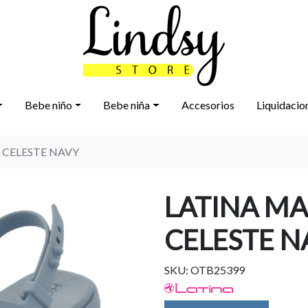
Bebe niño
Bebe niña
Accesorios
Liquidacio
CELESTE NAVY
LATINA M
CELESTE N
SKU: OTB25399