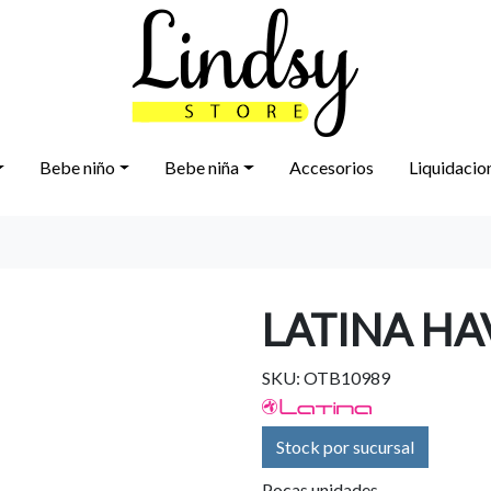
Bebe niño
Bebe niña
Accesorios
Liquidacio
LATINA HA
SKU: OTB10989
Stock por sucursal
Pocas unidades.