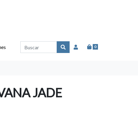
nes
0
VANA JADE