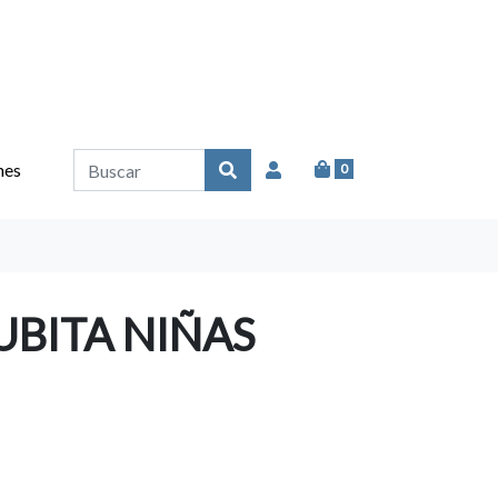
nes
0
UBITA NIÑAS