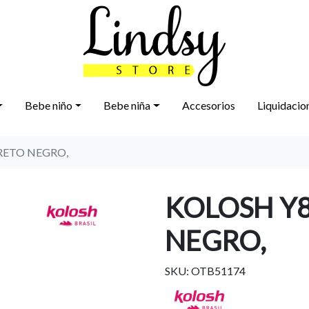
Bebe niño
Bebe niña
Accesorios
Liquidacio
PRETO NEGRO,
KOLOSH Y8
NEGRO,
SKU: OTB51174