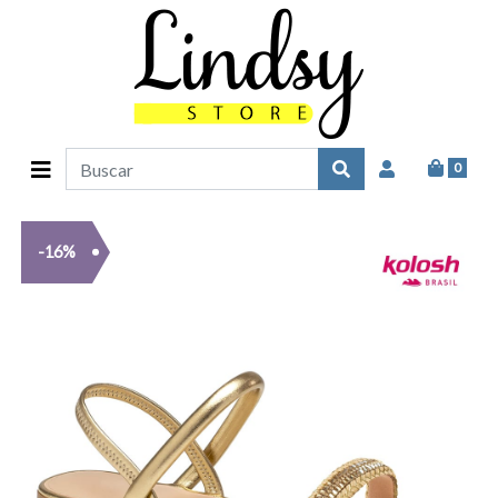
0
-16%