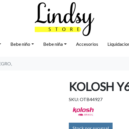
Bebe niño
Bebe niña
Accesorios
Liquidacio
EGRO,
KOLOSH Y6
SKU: OTB44927
Stock por sucursal