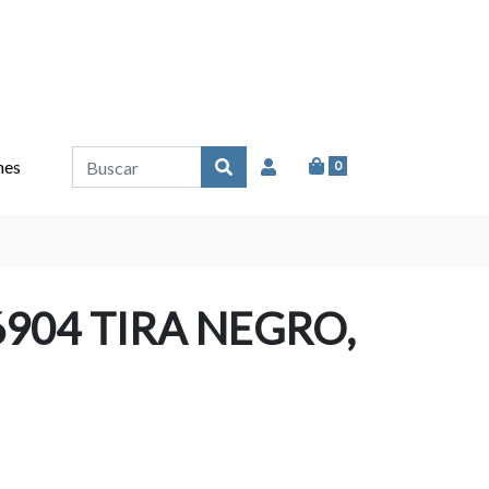
nes
0
904 TIRA NEGRO,