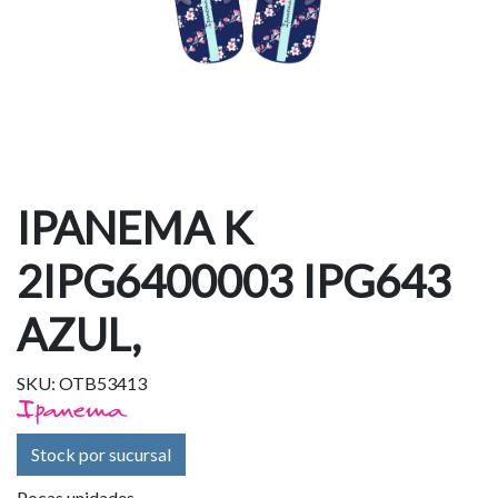
IPANEMA K
2IPG6400003 IPG643
AZUL,
SKU: OTB53413
Stock por sucursal
Pocas unidades.