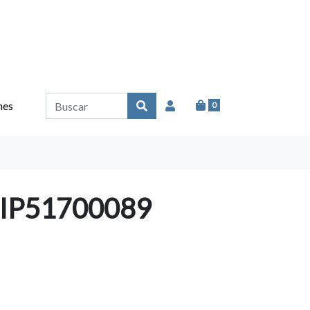
nes
0
IP51700089