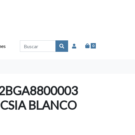
nes
0
2BGA8800003
CSIA BLANCO