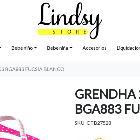
Bebe niño
Bebe niña
Accesorios
Liquidacio
3 BGA883 FUCSIA BLANCO
GRENDHA 
BGA883 FU
SKU: OTB27528