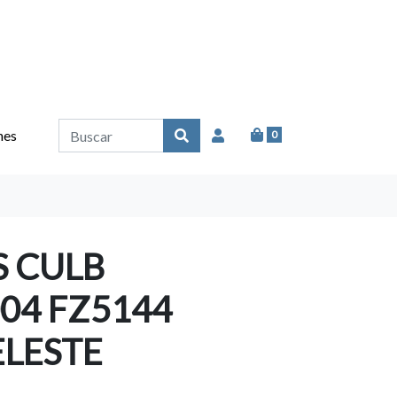
nes
0
S CULB
04 FZ5144
LESTE