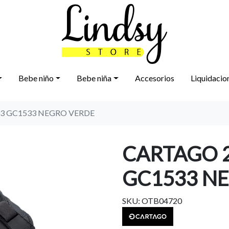
Bebe niño
Bebe niña
Accesorios
Liquidacio
3 GC1533 NEGRO VERDE
CARTAGO 
GC1533 N
SKU: OTB04720