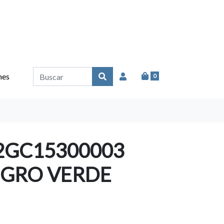
nes
0
2GC15300003
EGRO VERDE