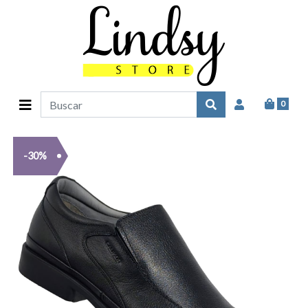
0
-30%