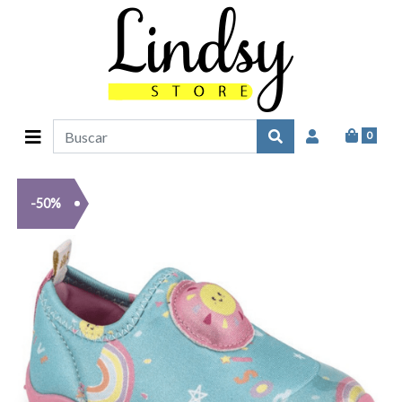
0
-50%