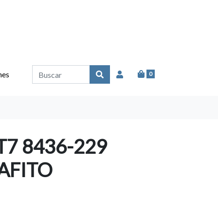
nes
0
T7 8436-229
AFITO