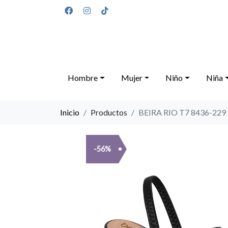
Hombre
Mujer
Niño
Niña
Inicio
Productos
BEIRA RIO T7 8436-22
-56%