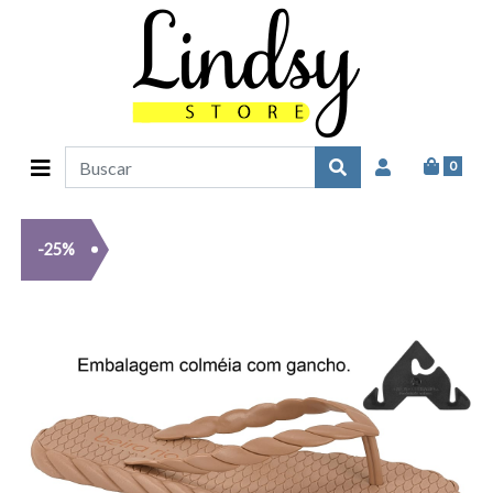
0
-25%