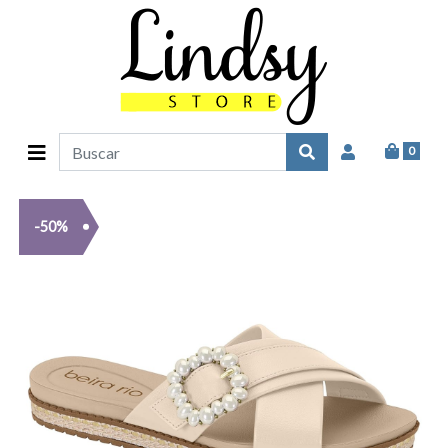
0
-50%