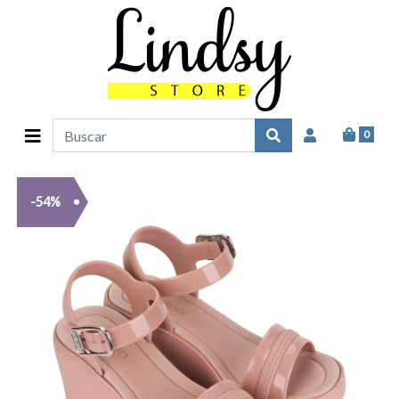
0
-54%