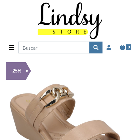
0
-25%