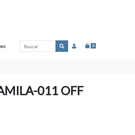
nes
0
AMILA-011 OFF