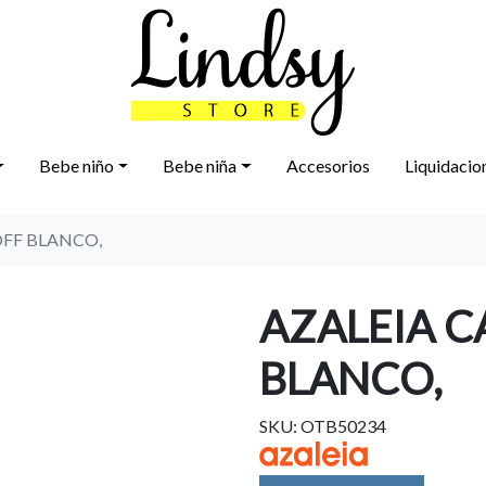
Bebe niño
Bebe niña
Accesorios
Liquidacio
OFF BLANCO,
AZALEIA C
BLANCO,
SKU: OTB50234