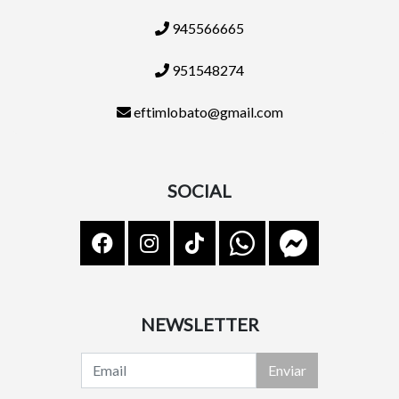
945566665
951548274
eftimlobato@gmail.com
SOCIAL
NEWSLETTER
Enviar