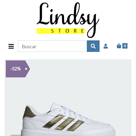
0
-52%